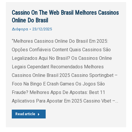
Cassino On The Web Brasil Melhores Cassinos
Online Do Brasil
Διάφορα
23/12/2025
“Melhores Cassinos Online Do Brasil Em 2025:
Opções Confiáveis Content Quais Cassinos São
Legalizados Aqui No Brasil? Os Cassinos Online
Legais Cependant Recomendados Melhores
Cassinos Online Brasil 2025 Cassino Sportingbet –
Foco Na Bingo E Crash Games Os Jogos São
Fraude? Melhores Apps De Apostas: Best 11
Aplicativos Para Apostar Em 2025 Cassino Vbet –…
Read article