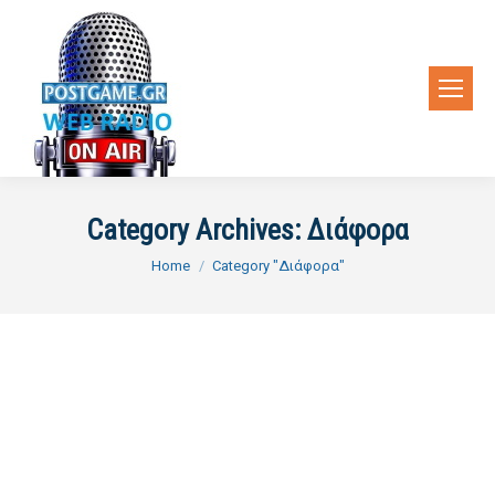
Category Archives:
Διάφορα
You are here:
Home
Category "Διάφορα"