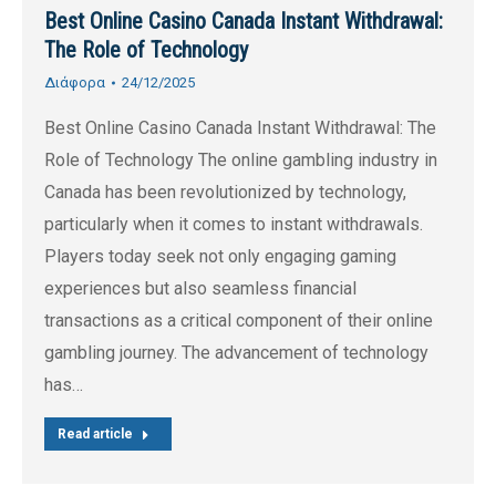
Best Online Casino Canada Instant Withdrawal:
The Role of Technology
Διάφορα
24/12/2025
Best Online Casino Canada Instant Withdrawal: The
Role of Technology The online gambling industry in
Canada has been revolutionized by technology,
particularly when it comes to instant withdrawals.
Players today seek not only engaging gaming
experiences but also seamless financial
transactions as a critical component of their online
gambling journey. The advancement of technology
has…
Read article