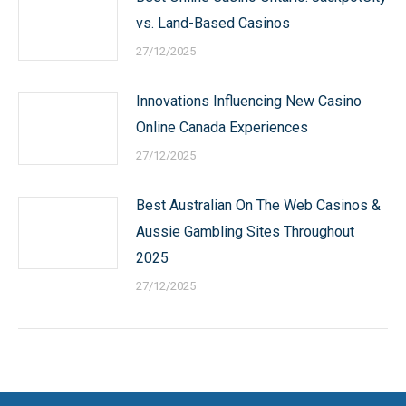
vs. Land-Based Casinos
27/12/2025
Innovations Influencing New Casino
Online Canada Experiences
27/12/2025
Best Australian On The Web Casinos &
Aussie Gambling Sites Throughout
2025
27/12/2025