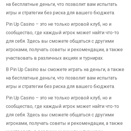
на бесплатные деньги, что позволит вам испытать
игры и стратегии без риска для вашего бюджета.
Pin Up Casino – это не только игровой клуб, но и
сообщество, где каждый игрок может найти что-то
для себя. Здесь вы сможете общаться с другими
игроками, получать советы и рекомендации, а также
участвовать в различных акциях и турнирах.
В Pin Up Casino вы сможете играть на деньги, а также
на бесплатные деньги, что позволит вам испытать
игры и стратегии без риска для вашего бюджета.
Pin Up Casino – это не только игровой клуб, но и
сообщество, где каждый игрок может найти что-то
для себя. Здесь вы сможете общаться с другими
игроками, получать советы и рекомендации, а также