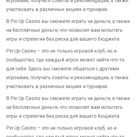
игроками, получать советы и рекомендации, а также
участвовать в различных акциях и турнирах.
В Pin Up Casino вы сможете играть на деньги, а также
на бесплатные деньги, что позволит вам испытать
игры и стратегии без риска для вашего бюджета.
Pin Up Casino – это не только игровой клуб, но и
сообщество, где каждый игрок может найти что-то
для себя. Здесь вы сможете общаться с другими
игроками, получать советы и рекомендации, а также
участвовать в различных акциях и турнирах.
В Pin Up Casino вы сможете играть на деньги, а также
на бесплатные деньги, что позволит вам испытать
игры и стратегии без риска для вашего бюджета.
Pin Up Casino – это не только игровой клуб, но и
сообщество, где каждый игрок может найти что-то