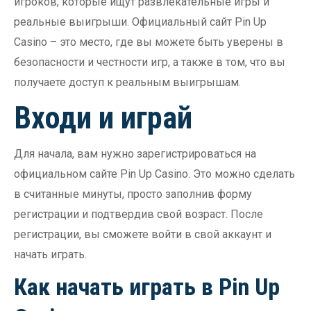
игроков, которые ищут развлекательные игры и
реальные выигрыши. Официальный сайт Pin Up
Casino – это место, где вы можете быть уверены в
безопасности и честности игр, а также в том, что вы
получаете доступ к реальным выигрышам.
Входи и играй
Для начала, вам нужно зарегистрироваться на
официальном сайте Pin Up Casino. Это можно сделать
в считанные минуты, просто заполнив форму
регистрации и подтвердив свой возраст. После
регистрации, вы сможете войти в свой аккаунт и
начать играть.
Как начать играть в Pin Up