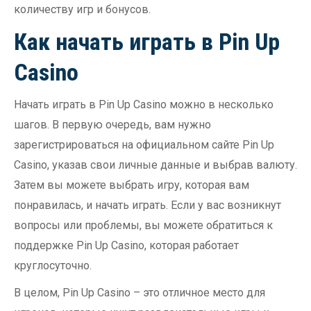
количеству игр и бонусов.
Как начать играть в Pin Up
Casino
Начать играть в Pin Up Casino можно в несколько
шагов. В первую очередь, вам нужно
зарегистрироваться на официальном сайте Pin Up
Casino, указав свои личные данные и выбрав валюту.
Затем вы можете выбрать игру, которая вам
понравилась, и начать играть. Если у вас возникнут
вопросы или проблемы, вы можете обратиться к
поддержке Pin Up Casino, которая работает
круглосуточно.
В целом, Pin Up Casino – это отличное место для