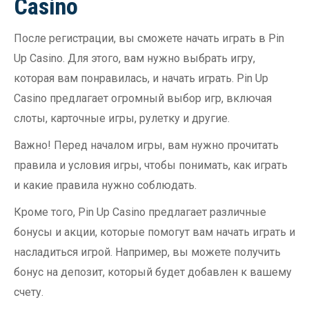
Casino
После регистрации, вы сможете начать играть в Pin
Up Casino. Для этого, вам нужно выбрать игру,
которая вам понравилась, и начать играть. Pin Up
Casino предлагает огромный выбор игр, включая
слоты, карточные игры, рулетку и другие.
Важно! Перед началом игры, вам нужно прочитать
правила и условия игры, чтобы понимать, как играть
и какие правила нужно соблюдать.
Кроме того, Pin Up Casino предлагает различные
бонусы и акции, которые помогут вам начать играть и
насладиться игрой. Например, вы можете получить
бонус на депозит, который будет добавлен к вашему
счету.