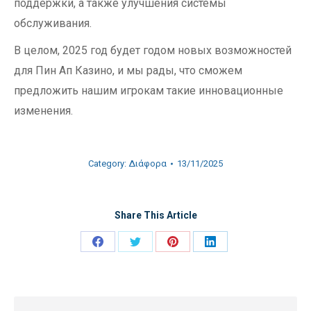
поддержки, а также улучшения системы
обслуживания.
В целом, 2025 год будет годом новых возможностей
для Пин Ап Казино, и мы рады, что сможем
предложить нашим игрокам такие инновационные
изменения.
Category:
Διάφορα
13/11/2025
Share This Article
Share
Share
Share
Share
on
on
on
on
Facebook
Twitter
Pinterest
LinkedIn